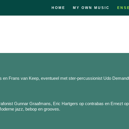
HOME
MY OWN MUSIC
ENS
rs en Frans van Keep, eventueel met ster-percussionist Udo Demandt
brafonist Gunnar Graafmans, Eric Hartgers op contrabas en Ernezt op 
Moderne jazz, bebop en grooves.