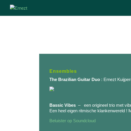
Ensembles
The Brazilian Guitar Duo
: Ernezt Kuijpe
Bassic Vibes
– een origineel trio met vi
Een heel eigen ritmische klankenwereld ! 
Beluister op Soundcloud